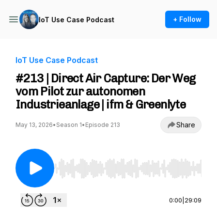
+ Follow
IoT Use Case Podcast
IoT Use Case Podcast
#213 | Direct Air Capture: Der Weg
vom Pilot zur autonomen
Industrieanlage | ifm & Greenlyte
Share
May 13, 2026
•
Season 1
•
Episode 213
Use Left/Right to seek, Home/End to jump to st
0:00
|
29:09